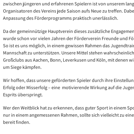
zwischen jüngeren und erfahrenen Spielern ist von unserem lan
Organisatoren des Vereins jede Saison aufs Neue zu treffen. Dabe
Anpassung des Förderprogramms praktisch unerlässlich.
Da der gemeinnützige Hauptverein dieses zusätzliche Engagement
wurde schon vor vielen Jahren der Förderverein Freunde und Fö
So ist es uns möglich, in einem gewissen Rahmen das Jugendtrain
Mannschaft zu unterstützen. Unsere Mittel stehen wahrscheinlic
Großclubs aus Aachen, Bonn, Leverkusen und Köln, mit denen wi
um Siege kämpfen.
Wir hoffen, dass unsere geförderten Spieler durch ihre Einstellun
Erfolg oder Misserfolg – eine motivierende Wirkung auf die Jug
Esprits überspringt.
Wer den Weitblick hat zu erkennen, dass guter Sport in einem Spo
nur in einem angemessenen Rahmen, sollte sich vielleicht zu ei
bereit finden.