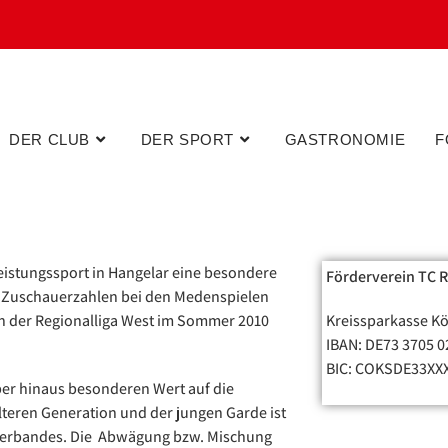
DER CLUB
DER SPORT
GASTRONOMIE
F
eistungssport in Hangelar eine besondere
Förderverein TC 
n Zuschauerzahlen bei den Medenspielen
in der Regionalliga West im Sommer 2010
Kreissparkasse Kö
IBAN: DE73 3705 0
BIC: COKSDE33XX
er hinaus besonderen Wert auf die
lteren Generation und der jungen Garde ist
es Verbandes. Die Abwägung bzw. Mischung